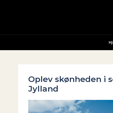
Gå
til
indholdet
H
Oplev skønheden i 
Jylland