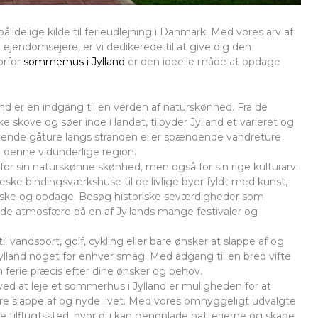
lidelige kilde til ferieudlejning i Danmark. Med vores arv af
jendomsejere, er vi dedikerede til at give dig den
orfor
sommerhus i Jylland
er den ideelle måde at opdage
d er en indgang til en verden af naturskønhed. Fra de
e skove og søer inde i landet, tilbyder Jylland et varieret og
ppende gåture langs stranden eller spændende vandreture
 denne vidunderlige region.
for sin naturskønne skønhed, men også for sin rige kulturarv.
ke bindingsværkshuse til de livlige byer fyldt med kunst,
forske og opdage. Besøg historiske seværdigheder som
nde atmosfære på en af Jyllands mange festivaler og
l vandsport, golf, cykling eller bare ønsker at slappe af og
ylland noget for enhver smag. Med adgang til en bred vifte
in ferie præcis efter dine ønsker og behov.
ved at leje et sommerhus i Jylland er muligheden for at
e slappe af og nyde livet. Med vores omhyggeligt udvalgte
 tilflugtssted, hvor du kan genoplade batterierne og skabe