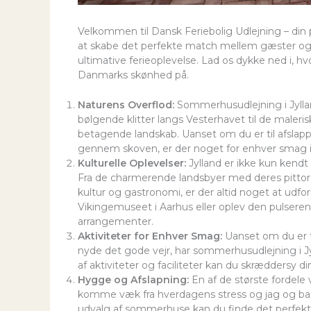
Velkommen til Dansk Feriebolig Udlejning – din på
at skabe det perfekte match mellem gæster og e
ultimative ferieoplevelse. Lad os dykke ned i, hv
Danmarks skønhed på.
Naturens Overflod:
Sommerhusudlejning i Jyllan
bølgende klitter langs Vesterhavet til de malerisk
betagende landskab. Uanset om du er til afsla
gennem skoven, er der noget for enhver smag i
Kulturelle Oplevelser:
Jylland er ikke kun kendt 
Fra de charmerende landsbyer med deres pittores
kultur og gastronomi, er der altid noget at ud
Vikingemuseet i Aarhus eller oplev den pulsere
arrangementer.
Aktiviteter for Enhver Smag:
Uanset om du er ti
nyde det gode vejr, har sommerhusudlejning i J
af aktiviteter og faciliteter kan du skræddersy d
Hygge og Afslapning:
En af de største fordele 
komme væk fra hverdagens stress og jag og bar
udvalg af sommerhuse kan du finde det perfekte