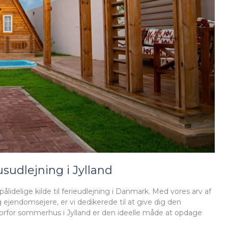
udlejning i Jylland
lidelige kilde til ferieudlejning i Danmark. Med vores arv af
jendomsejere, er vi dedikerede til at give dig den
hvorfor sommerhus i Jylland er den ideelle måde at opdage