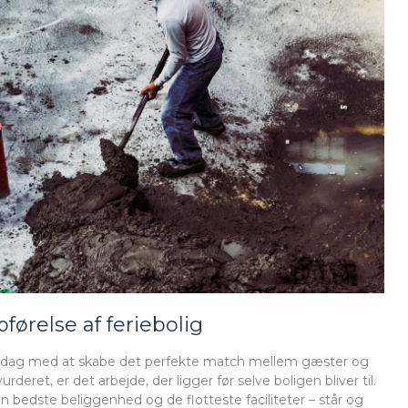
ørelse af feriebolig
er dag med at skabe det perfekte match mellem gæster og
urderet, er det arbejde, der ligger før selve boligen bliver til.
n bedste beliggenhed og de flotteste faciliteter – står og