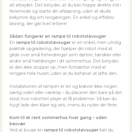
alt arbejdet. Det betyder, at du kan hoppe direkte ind i
feriemode og starte din afslapning, uden at skulle
bekymre dig om rengøringen. En enkel og effektiv
løsning, der gør livet lettere!
Sådan fungerer en rampe til robotstøvsuger
En
rampe til robotstøvsuger
er en enkel, men utrolig
praktisk opgradering, der hjælper din robot med at
glide over små forhindringer som dørtrin, tærskler eller
andre små hældninger i dit sommerhus. Det betyder,
at den ikke stopper op, men fortsætter med at
rengøre hele huset, uden at du behøver at løfte den.
Installationen af rampen er let og kræver ikke nogen
særlig viden eller værktøj – du placerer den bare på det
sted, hvor robotten plejer at få problemer. Så kan du
trygt lade den klare sig selv, mens du nyder din ferie.
Kom til et rent sommerhus hver gang – uden
besvær
Ved at bruge en
rampe til robotstøvsuger
kan du