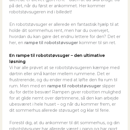
på det, når du først er ankommet. Her kommer
robotstøvsugeren ind i billedet!
En robotstøvsuger er allerede en fantastisk hjælp til at
holde dit sommerhus rent, men har du overvejet,
hvordan du kan gøre det endnu lettere for den? Det er
her, en
rampe til robotstøvsuger
kommer til sin ret.
En rampe til robotstøvsuger – den ultimative
løsning
Vi har alle prøvet at se robotstøvsugeren kæmpe med
dørtrin eller små kanter mellem rummene. Det er
frustrerende, og du ender med at løfte den fra rum til
rum. Men med en
rampe til robotstøvsuger
slipper
du for dette besvær! Rampen giver robotten mulighed
for at glide nemt over dørtrinnene, så den kan arbejde
ubesværet i hele huset – og når du kommer frem, er
dit sommerhus allerede støvsuget og klar til ferie.
Forestil dig, at du ankommer til dit sommerhus, og din
robotstøvsuger har allerede været i gang og har gjort