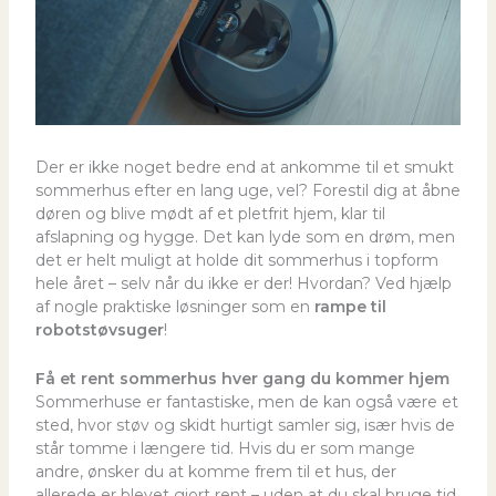
Der er ikke noget bedre end at ankomme til et smukt
sommerhus efter en lang uge, vel? Forestil dig at åbne
døren og blive mødt af et pletfrit hjem, klar til
afslapning og hygge. Det kan lyde som en drøm, men
det er helt muligt at holde dit sommerhus i topform
hele året – selv når du ikke er der! Hvordan? Ved hjælp
af nogle praktiske løsninger som en
rampe til
robotstøvsuger
!
Få et rent sommerhus hver gang du kommer hjem
Sommerhuse er fantastiske, men de kan også være et
sted, hvor støv og skidt hurtigt samler sig, især hvis de
står tomme i længere tid. Hvis du er som mange
andre, ønsker du at komme frem til et hus, der
allerede er blevet gjort rent – uden at du skal bruge tid