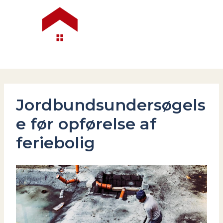
Gå
til
indholdet
Jordbundsundersøgels
e før opførelse af
feriebolig